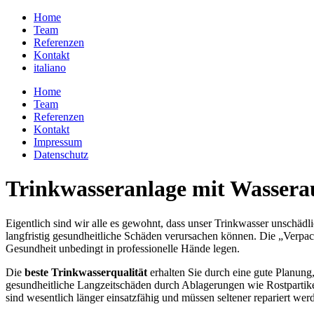
Home
Team
Referenzen
Kontakt
italiano
Home
Team
Referenzen
Kontakt
Impressum
Datenschutz
Trinkwasseranlage mit Wasserau
Eigentlich sind wir alle es gewohnt, dass unser Trinkwasser unschäd
langfristig gesundheitliche Schäden verursachen können. Die „Verpa
Gesundheit unbedingt in professionelle Hände legen.
Die
beste Trinkwasserqualität
erhalten Sie durch eine gute Planung,
gesundheitliche Langzeitschäden durch Ablagerungen wie Rostpartike
sind wesentlich länger einsatzfähig und müssen seltener repariert we